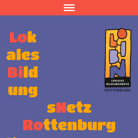
Lo
k
ales
Bi
ld
ung
s
N
etz
Ro
ttenburg