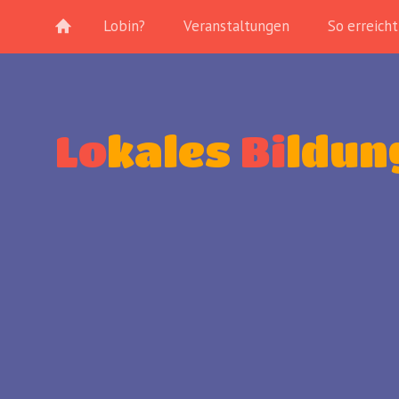
Lobin?
Veranstaltungen
So erreicht
Lo
kales
Bi
ldun