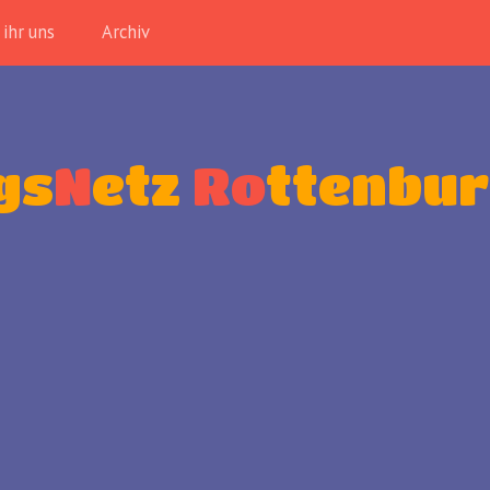
 ihr uns
Archiv
gs
N
etz
Ro
ttenbu